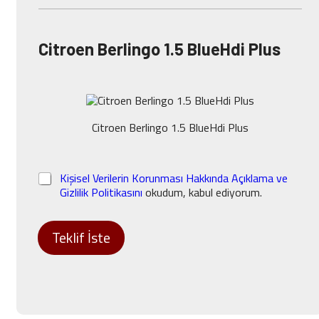
Citroen Berlingo 1.5 BlueHdi Plus
A
r
a
ç
Citroen Berlingo 1.5 BlueHdi Plus
S
e
ç
K
Kişisel Verilerin Korunması Hakkında Açıklama ve
i
V
Gizlilik Politikasını
okudum, kabul ediyorum.
n
K
i
K
z
*
*
Teklif İste