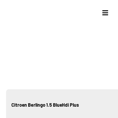
CITROEN BERLINGO 1.5 BLUEHDI
PLUS
Citroen Berlingo 1.5 BlueHdi Plus