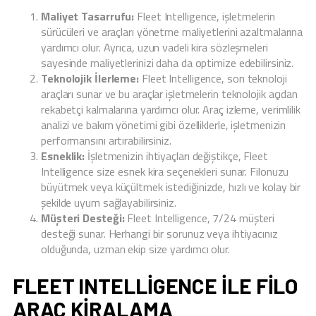
Maliyet Tasarrufu:
Fleet Intelligence, işletmelerin
sürücüleri ve araçları yönetme maliyetlerini azaltmalarına
yardımcı olur. Ayrıca, uzun vadeli kira sözleşmeleri
sayesinde maliyetlerinizi daha da optimize edebilirsiniz.
Teknolojik İlerleme:
Fleet Intelligence, son teknoloji
araçları sunar ve bu araçlar işletmelerin teknolojik açıdan
rekabetçi kalmalarına yardımcı olur. Araç izleme, verimlilik
analizi ve bakım yönetimi gibi özelliklerle, işletmenizin
performansını artırabilirsiniz.
Esneklik:
İşletmenizin ihtiyaçları değiştikçe, Fleet
Intelligence size esnek kira seçenekleri sunar. Filonuzu
büyütmek veya küçültmek istediğinizde, hızlı ve kolay bir
şekilde uyum sağlayabilirsiniz.
Müşteri Desteği:
Fleet Intelligence, 7/24 müşteri
desteği sunar. Herhangi bir sorunuz veya ihtiyacınız
olduğunda, uzman ekip size yardımcı olur.
FLEET INTELLIGENCE ILE FILO
ARAÇ KIRALAMA