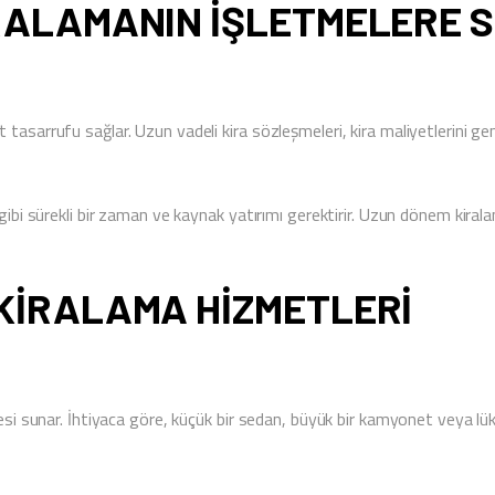
RALAMANIN İŞLETMELERE 
asarrufu sağlar. Uzun vadeli kira sözleşmeleri, kira maliyetlerini genel
 gibi sürekli bir zaman ve kaynak yatırımı gerektirir. Uzun dönem kira
KIRALAMA HIZMETLERI
si sunar. İhtiyaca göre, küçük bir sedan, büyük bir kamyonet veya lüks bi