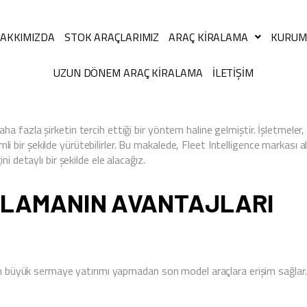
AKKIMIZDA
STOK ARAÇLARIMIZ
ARAÇ KIRALAMA
KURUM
UZUN DÖNEM ARAÇ KIRALAMA
İLETIŞIM
 fazla şirketin tercih ettiği bir yöntem haline gelmiştir. İşletmeler
rimli bir şekilde yürütebilirler. Bu makalede, Fleet Intelligence markası
i detaylı bir şekilde ele alacağız.
ALAMANIN AVANTAJLARI
in büyük sermaye yatırımı yapmadan son model araçlara erişim sağlar. Bu