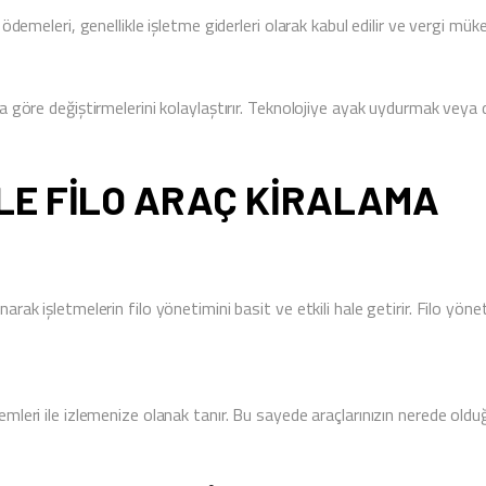
ödemeleri, genellikle işletme giderleri olarak kabul edilir ve vergi mükell
ca göre değiştirmelerini kolaylaştırır. Teknolojiye ayak uydurmak veya d
ILE FILO ARAÇ KIRALAMA
rak işletmelerin filo yönetimini basit ve etkili hale getirir. Filo yöneti
mleri ile izlemenize olanak tanır. Bu sayede araçlarınızın nerede olduğu