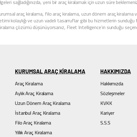
 belgeleri sağladığınızda, yeni bir araç kiralamak için uzun süre bekleme
urumsal araç kiralama, filo araç kiralama, uzun dönem araç kiralama ve 
netimi kolaylığı ve uzun vadeli tasarruflar gibi bu hizmetlerin sunduğu 
ç kiralama çözümü düşünüyorsanız, Fleet Intelligence’ın sunduğu seçene
KURUMSAL ARAÇ KIRALAMA
HAKKIMIZDA
Araç Kiralama
Hakkımızda
Aylık Araç Kiralama
Sözleşmeler
Uzun Dönem Araç Kiralama
KVKK
İstanbul Araç Kiralama
Kariyer
Filo Araç Kiralama
S.S.S
Yıllık Araç Kiralama