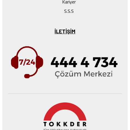
Kariyer
S.S.S
ILETIŞIM