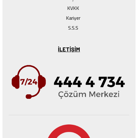
KVKK
Kariyer
S.S.S
ILETIŞIM