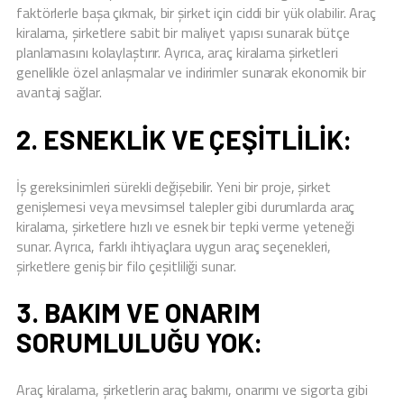
faktörlerle başa çıkmak, bir şirket için ciddi bir yük olabilir. Araç
kiralama, şirketlere sabit bir maliyet yapısı sunarak bütçe
planlamasını kolaylaştırır. Ayrıca, araç kiralama şirketleri
genellikle özel anlaşmalar ve indirimler sunarak ekonomik bir
avantaj sağlar.
2. ESNEKLIK VE ÇEŞITLILIK:
İş gereksinimleri sürekli değişebilir. Yeni bir proje, şirket
genişlemesi veya mevsimsel talepler gibi durumlarda araç
kiralama, şirketlere hızlı ve esnek bir tepki verme yeteneği
sunar. Ayrıca, farklı ihtiyaçlara uygun araç seçenekleri,
şirketlere geniş bir filo çeşitliliği sunar.
3. BAKIM VE ONARIM
SORUMLULUĞU YOK:
Araç kiralama, şirketlerin araç bakımı, onarımı ve sigorta gibi