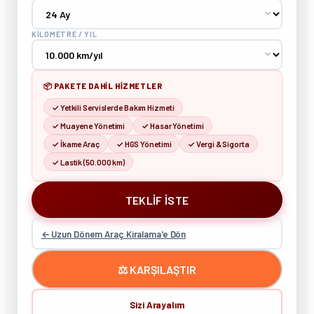
KILOMETRE / YIL
📦 PAKETE DAHIL HIZMETLER
✓ Yetkili Servislerde Bakım Hizmeti
✓ Muayene Yönetimi
✓ Hasar Yönetimi
✓ İkame Araç
✓ HGS Yönetimi
✓ Vergi & Sigorta
✓ Lastik (50.000 km)
TEKLIF İSTE
← Uzun Dönem Araç Kiralama'e Dön
⚖️ KARŞILAŞTIR
Sizi Arayalım