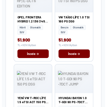
OPEL FRONTERA
VW TAİGO LİFE 1.0 TSI
HYBRID 1.2 136 (145
160 PS DSG
HP) E-DCT6 EDITION
Hibrit
Otomatik
Benzin
Otomatik
SUV
SUV
51.900
51.900
TL + KDV/Ay'dan
TL + KDV/Ay'dan
İncele →
İncele →
YENİ VW T-ROC LİFE
HYUNDAI BAYON 1.0
1.5 eTSI ACT 150 PS
T-GDI 90 PS -7DCT
DSG
JUMP