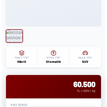
YAKIT TIPI
VITES TIPI
KASA TIPI
Hibrit
Otomatik
SUV
60.500
TL + KDV / Ay
KIRA SÜRESI