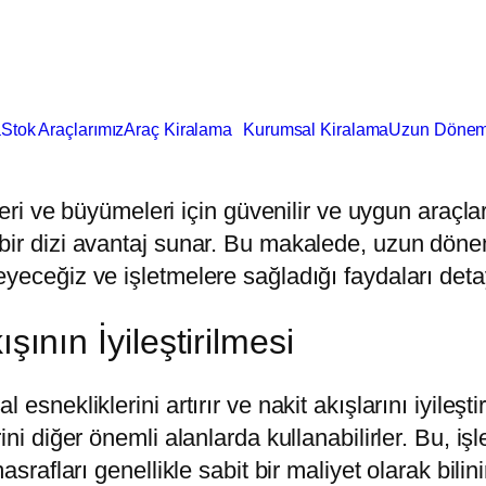
a
Stok Araçlarımız
Araç Kiralama
Kurumsal Kiralama
Uzun Dönem
leri ve büyümeleri için güvenilir ve uygun araçlar
bir dizi avantaj sunar. Bu makalede, uzun döne
eceğiz ve işletmelere sağladığı faydaları detayl
şının İyileştirilmesi
snekliklerini artırır ve nakit akışlarını iyileşti
ini diğer önemli alanlarda kullanabilirler. Bu, 
srafları genellikle sabit bir maliyet olarak bilini